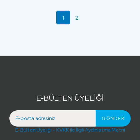
1
2
E-BÜLTEN ÜYELİĞİ
E-Bülten Üyeliği – KVKK ile İlgili Aydınlatma Metni