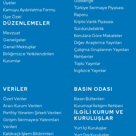
Gösterge
Üyeler
Türkiye Sermaye Piyasası
Kamuyu Aydınlatma Formu
Raporu
Üye Özel
Kripto Varlık Piyasası
DÜZENLEMELER
Sürdürülebilirlik
Mevzuat
Konulara Göre Makaleler
Genelgeler
Diğer Araştırma Yayınları
Genel Mektuplar
Çalışma Gruplarının Yayınları
Birliğimizce Yetkilendirilen
Rehberler
Kurumlar
Toplu Yayınlar
İngilizce Yayınlar
VERİLER
BASIN ODASI
Özet Veriler
Basın Bültenleri
Aracı Kurum Verileri
Kurumsal İletişim Rehberi
İLGİLİ KURUM VE
Portföy Yönetim Şirketi Verileri
KURULUŞLAR
Girişim Sermayesi Yatırımları
Verileri
Yurt İçi Kuruluşlar
Kaldıraçlı İşlem Bildirimleri
Yurt Dışı Kuruluşlar