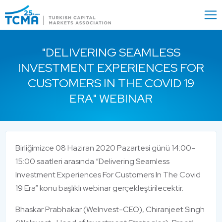
Menu
Close
"DELIVERING SEAMLESS
INVESTMENT EXPERIENCES FOR
CUSTOMERS IN THE COVID 19
ERA" WEBINAR
Birliğimizce 08 Haziran 2020 Pazartesi günü 14:00-
15:00 saatleri arasında “Delivering Seamless
Investment Experiences For Customers In The Covid
19 Era” konu başlıklı webinar gerçekleştirilecektir.
Bhaskar Prabhakar (Welnvest-CEO), Chiranjeet Singh