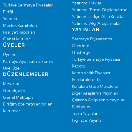
Yatırımcı Hakları
Türkiye Sermaye Piyasaları
Yatırımcı Temel Bilgilendirme
Birliği
Yatırımcılar İçin Altın Kurallar
Yönetim
Yatırımcı Algı Araştırmaları
Meslek Komiteleri
YAYINLAR
Faaliyet Raporları
Genel Kurullar
Sermaye Piyasasında
ÜYELER
Gündem
Gösterge
Üyeler
Türkiye Sermaye Piyasası
Kamuyu Aydınlatma Formu
Raporu
Üye Özel
Kripto Varlık Piyasası
DÜZENLEMELER
Sürdürülebilirlik
Mevzuat
Konulara Göre Makaleler
Genelgeler
Diğer Araştırma Yayınları
Genel Mektuplar
Çalışma Gruplarının Yayınları
Birliğimizce Yetkilendirilen
Rehberler
Kurumlar
Toplu Yayınlar
İngilizce Yayınlar