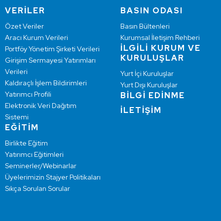
VERİLER
BASIN ODASI
Özet Veriler
Basın Bültenleri
Aracı Kurum Verileri
Kurumsal İletişim Rehberi
İLGİLİ KURUM VE
Portföy Yönetim Şirketi Verileri
KURULUŞLAR
Girişim Sermayesi Yatırımları
Verileri
Yurt İçi Kuruluşlar
Kaldıraçlı İşlem Bildirimleri
Yurt Dışı Kuruluşlar
Yatırımcı Profili
BİLGİ EDİNME
Elektronik Veri Dağıtım
İLETİŞİM
Sistemi
EĞİTİM
Birlikte Eğitim
Yatırımcı Eğitimleri
Seminerler/Webinarlar
Üyelerimizin Stajyer Politikaları
Sıkça Sorulan Sorular