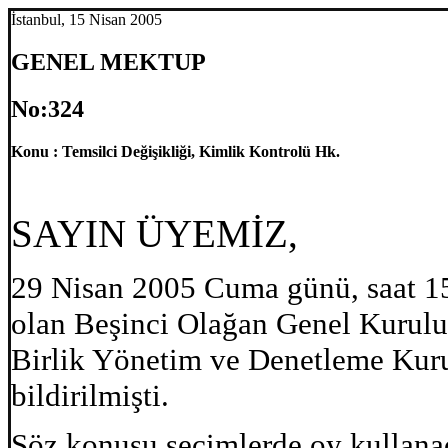
İstanbul, 15 Nisan 2005
GENEL MEKTUP
No:324
Konu : Temsilci Değişikliği, Kimlik Kontrolü Hk.
SAYIN ÜYEMİZ,
29 Nisan 2005 Cuma günü, saat 15
olan Beşinci Olağan Genel Kurul
Birlik Yönetim ve Denetleme Kurul
bildirilmişti.
Söz konusu seçimlerde
oy kullana