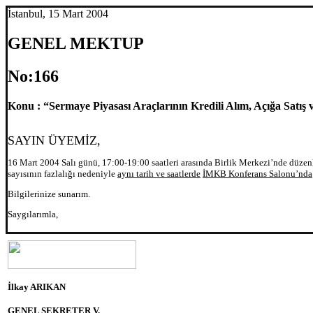
İstanbul, 15 Mart 2004
GENEL MEKTUP
No:166
Konu : “Sermaye Piyasası Araçlarının Kredili Alım, Açığa Satış 
SAYIN ÜYEMİZ,
16 Mart 2004 Salı günü, 17:00-19:00 saatleri arasında Birlik Merkezi’nde düzenl
sayısının fazlalığı nedeniyle
aynı tarih ve saatlerde
İMKB Konferans Salonu’nda
Bilgilerinize sunarım.
Saygılarımla,
İlkay ARIKAN
GENEL SEKRETER V.