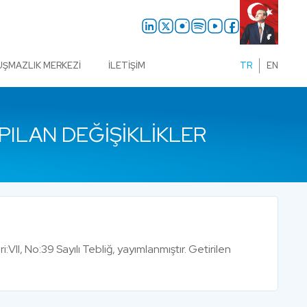
UŞMAZLIK MERKEZI
İLETIŞIM
TR
EN
PILAN DEĞIŞIKLIKLER
i:VII, No:39 Sayılı Tebliğ, yayımlanmıştır. Getirilen