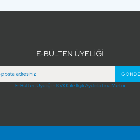
E-BÜLTEN ÜYELİĞİ
E-Bülten Üyeliği – KVKK ile İlgili Aydınlatma Metni