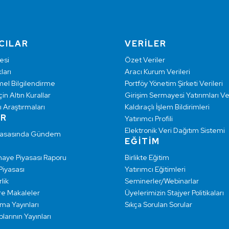
CILAR
VERİLER
esi
Özet Veriler
ları
Aracı Kurum Verileri
mel Bilgilendirme
Portföy Yönetim Şirketi Verileri
çin Altın Kurallar
Girişim Sermayesi Yatırımları Ver
ı Araştırmaları
Kaldıraçlı İşlem Bildirimleri
AR
Yatırımcı Profili
Elektronik Veri Dağıtım Sistemi
yasasında Gündem
EĞİTİM
maye Piyasası Raporu
Birlikte Eğitim
 Piyasası
Yatırımcı Eğitimleri
lik
Seminerler/Webinarlar
re Makaleler
Üyelerimizin Stajyer Politikaları
rma Yayınları
Sıkça Sorulan Sorular
larının Yayınları