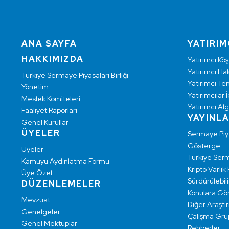
ANA SAYFA
YATIRIM
HAKKIMIZDA
Yatırımcı Köş
Yatırımcı Hak
Türkiye Sermaye Piyasaları Birliği
Yatırımcı Te
Yönetim
Yatırımcılar İ
Meslek Komiteleri
Yatırımcı Alg
Faaliyet Raporları
YAYINL
Genel Kurullar
ÜYELER
Sermaye Pi
Gösterge
Üyeler
Türkiye Ser
Kamuyu Aydınlatma Formu
Kripto Varlık
Üye Özel
Sürdürülebilir
DÜZENLEMELER
Konulara Gö
Mevzuat
Diğer Araştı
Genelgeler
Çalışma Grup
Genel Mektuplar
Rehberler