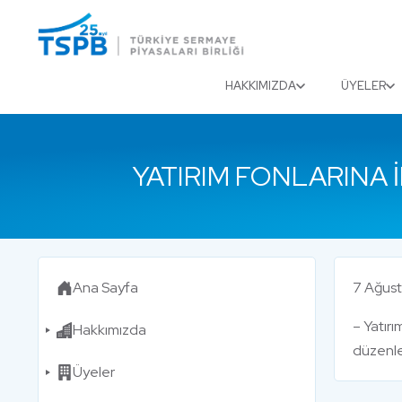
Menu
Close
HAKKIMIZDA
ÜYELER
YATIRIM FONLARINA 
Ana Sayfa
7 Ağust
– Yatırı
Hakkımızda
düzenlem
Üyeler