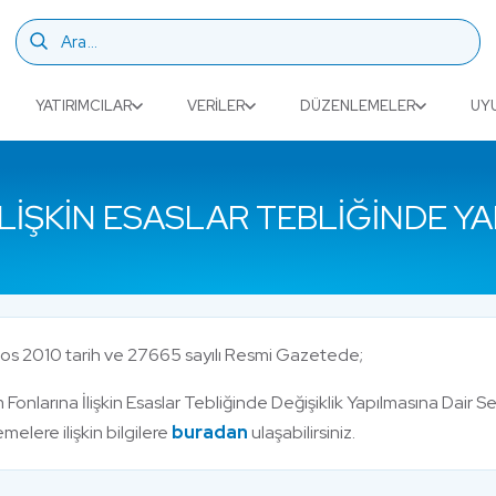
YATIRIMCILAR
VERILER
DÜZENLEMELER
UY
İLIŞKIN ESASLAR TEBLIĞINDE YA
os 2010 tarih ve 27665 sayılı Resmi Gazetede;
m Fonlarına İlişkin Esaslar Tebliğinde Değişiklik Yapılmasına Dair Ser
elere ilişkin bilgilere
buradan
ulaşabilirsiniz.