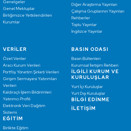
Genelgeler
Diğer Araştırma Yayınları
Genel Mektuplar
Çalışma Gruplarının Yayınları
Birliğimizce Yetkilendirilen
Rehberler
Kurumlar
Toplu Yayınlar
İngilizce Yayınlar
VERİLER
BASIN ODASI
Özet Veriler
Basın Bültenleri
Aracı Kurum Verileri
Kurumsal İletişim Rehberi
İLGİLİ KURUM VE
Portföy Yönetim Şirketi Verileri
KURULUŞLAR
Girişim Sermayesi Yatırımları
Verileri
Yurt İçi Kuruluşlar
Kaldıraçlı İşlem Bildirimleri
Yurt Dışı Kuruluşlar
Yatırımcı Profili
BİLGİ EDİNME
Elektronik Veri Dağıtım
İLETİŞİM
Sistemi
EĞİTİM
Birlikte Eğitim