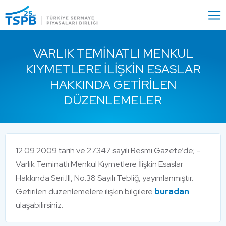
Menu
Close
VARLIK TEMINATLI MENKUL
KIYMETLERE İLIŞKIN ESASLAR
HAKKINDA GETIRILEN
DÜZENLEMELER
12.09.2009 tarih ve 27347 sayılı Resmi Gazete’de; -
Varlık Teminatlı Menkul Kıymetlere İlişkin Esaslar
Hakkında Seri:III, No:38 Sayılı Tebliğ, yayımlanmıştır.
Getirilen düzenlemelere ilişkin bilgilere
buradan
ulaşabilirsiniz.