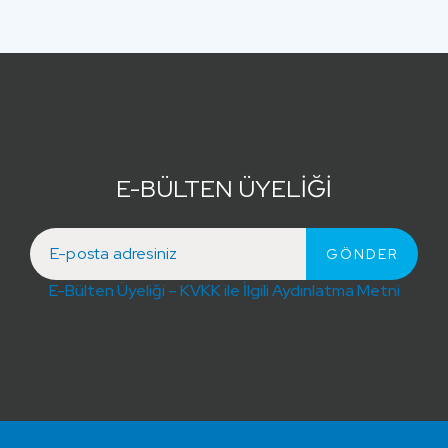
E-BÜLTEN ÜYELİĞİ
E-Bülten Üyeliği – KVKK ile İlgili Aydınlatma Metni