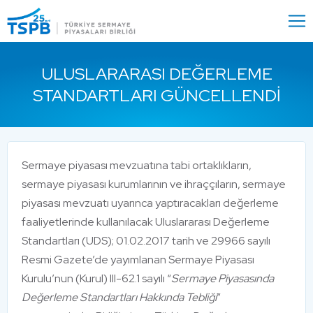
Menu
Close
ULUSLARARASI DEĞERLEME
STANDARTLARI GÜNCELLENDI
Sermaye piyasası mevzuatına tabi ortaklıkların,
sermaye piyasası kurumlarının ve ihraççıların, sermaye
piyasası mevzuatı uyarınca yaptıracakları değerleme
faaliyetlerinde kullanılacak Uluslararası Değerleme
Standartları (UDS); 01.02.2017 tarih ve 29966 sayılı
Resmi Gazete’de yayımlanan Sermaye Piyasası
Kurulu’nun (Kurul) III-62.1 sayılı “
Sermaye Piyasasında
Değerleme Standartları Hakkında Tebliği
”