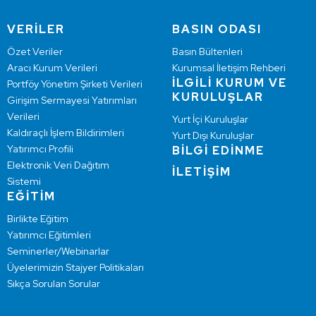
VERİLER
BASIN ODASI
Özet Veriler
Basın Bültenleri
Aracı Kurum Verileri
Kurumsal İletişim Rehberi
İLGİLİ KURUM VE
Portföy Yönetim Şirketi Verileri
KURULUŞLAR
Girişim Sermayesi Yatırımları
Verileri
Yurt İçi Kuruluşlar
Kaldıraçlı İşlem Bildirimleri
Yurt Dışı Kuruluşlar
Yatırımcı Profili
BİLGİ EDİNME
Elektronik Veri Dağıtım
İLETİŞİM
Sistemi
EĞİTİM
Birlikte Eğitim
Yatırımcı Eğitimleri
Seminerler/Webinarlar
Üyelerimizin Stajyer Politikaları
Sıkça Sorulan Sorular