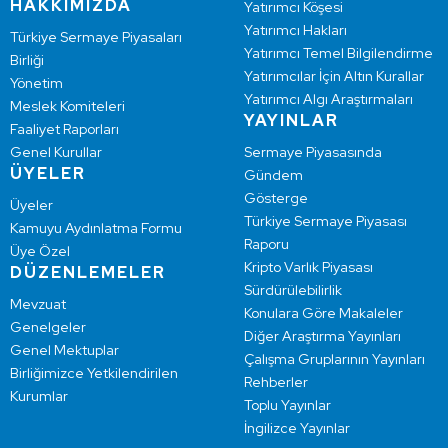
HAKKIMIZDA
Yatırımcı Köşesi
Yatırımcı Hakları
Türkiye Sermaye Piyasaları
Yatırımcı Temel Bilgilendirme
Birliği
Yatırımcılar İçin Altın Kurallar
Yönetim
Yatırımcı Algı Araştırmaları
Meslek Komiteleri
YAYINLAR
Faaliyet Raporları
Genel Kurullar
Sermaye Piyasasında
ÜYELER
Gündem
Gösterge
Üyeler
Türkiye Sermaye Piyasası
Kamuyu Aydınlatma Formu
Raporu
Üye Özel
Kripto Varlık Piyasası
DÜZENLEMELER
Sürdürülebilirlik
Mevzuat
Konulara Göre Makaleler
Genelgeler
Diğer Araştırma Yayınları
Genel Mektuplar
Çalışma Gruplarının Yayınları
Birliğimizce Yetkilendirilen
Rehberler
Kurumlar
Toplu Yayınlar
İngilizce Yayınlar