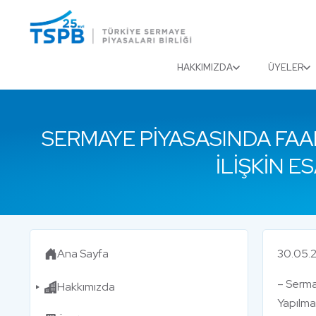
Menu
Close
HAKKIMIZDA
ÜYELER
SERMAYE PIYASASINDA FAA
İLIŞKIN 
Ana Sayfa
30.05.2
– Serma
Hakkımızda
Yapılmas