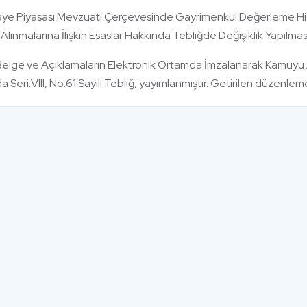
ye Piyasası Mevzuatı Çerçevesinde Gayrimenkul Değerleme Hizmet
Alınmalarına İlişkin Esaslar Hakkında Tebliğde Değişiklik Yapılmasın
, Belge ve Açıklamaların Elektronik Ortamda İmzalanarak Kamuyu
 Seri:VIII, No:61 Sayılı Tebliğ, yayımlanmıştır. Getirilen düzenlemel