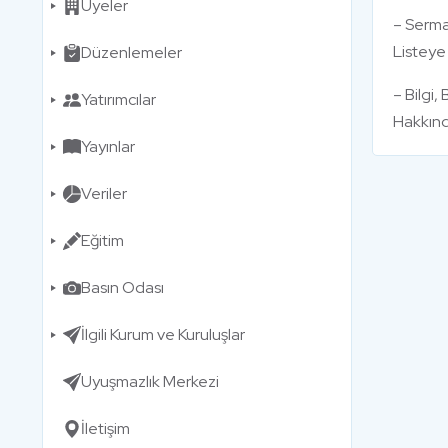
Üyeler
– Serma
Listeye 
Düzenlemeler
– Bilgi
Yatırımcılar
Hakkında
Yayınlar
Veriler
Eğitim
Basın Odası
İlgili Kurum ve Kuruluşlar
Uyuşmazlık Merkezi
İletişim