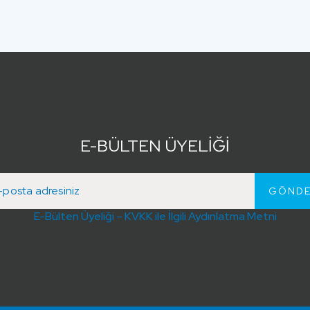
E-BÜLTEN ÜYELİĞİ
E-Bülten Üyeliği – KVKK ile İlgili Aydınlatma Metni