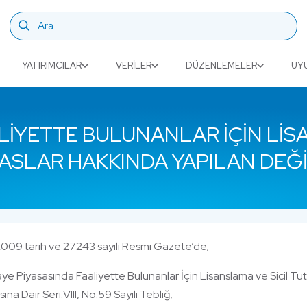
YATIRIMCILAR
VERILER
DÜZENLEMELER
UY
LIYETTE BULUNANLAR İÇIN LIS
ESASLAR HAKKINDA YAPILAN DEĞI
009 tarih ve 27243 sayılı Resmi Gazete’de;
ye Piyasasında Faaliyette Bulunanlar İçin Lisanslama ve Sicil Tut
ına Dair Seri:VIII, No:59 Sayılı Tebliğ,