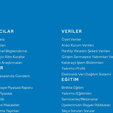
CILAR
VERİLER
esi
Özet Veriler
ları
Aracı Kurum Verileri
mel Bilgilendirme
Portföy Yönetim Şirketi Verileri
çin Altın Kurallar
Girişim Sermayesi Yatırımları Ver
ı Araştırmaları
Kaldıraçlı İşlem Bildirimleri
AR
Yatırımcı Profili
Elektronik Veri Dağıtım Sistemi
yasasında Gündem
EĞİTİM
maye Piyasası Raporu
Birlikte Eğitim
 Piyasası
Yatırımcı Eğitimleri
lik
Seminerler/Webinarlar
re Makaleler
Üyelerimizin Stajyer Politikaları
rma Yayınları
Sıkça Sorulan Sorular