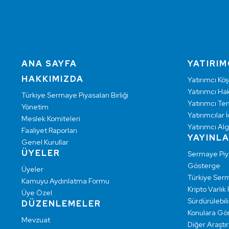
ANA SAYFA
YATIRIM
HAKKIMIZDA
Yatırımcı Köş
Yatırımcı Hak
Türkiye Sermaye Piyasaları Birliği
Yatırımcı Te
Yönetim
Yatırımcılar İ
Meslek Komiteleri
Yatırımcı Alg
Faaliyet Raporları
YAYINL
Genel Kurullar
ÜYELER
Sermaye Pi
Gösterge
Üyeler
Türkiye Ser
Kamuyu Aydınlatma Formu
Kripto Varlık
Üye Özel
Sürdürülebilir
DÜZENLEMELER
Konulara Gö
Mevzuat
Diğer Araştı