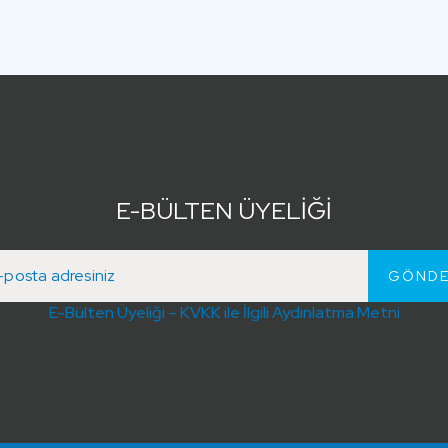
E-BÜLTEN ÜYELİĞİ
E-Bülten Üyeliği – KVKK ile İlgili Aydınlatma Metni