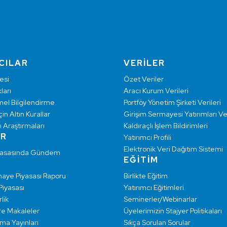
CILAR
VERİLER
esi
Özet Veriler
ları
Aracı Kurum Verileri
mel Bilgilendirme
Portföy Yönetim Şirketi Verileri
çin Altın Kurallar
Girişim Sermayesi Yatırımları Ver
ı Araştırmaları
Kaldıraçlı İşlem Bildirimleri
AR
Yatırımcı Profili
Elektronik Veri Dağıtım Sistemi
yasasında Gündem
EĞİTİM
maye Piyasası Raporu
Birlikte Eğitim
 Piyasası
Yatırımcı Eğitimleri
lik
Seminerler/Webinarlar
re Makaleler
Üyelerimizin Stajyer Politikaları
rma Yayınları
Sıkça Sorulan Sorular