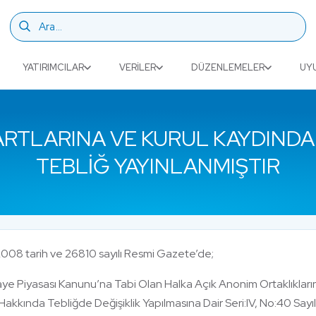
YATIRIMCILAR
VERILER
DÜZENLEMELER
UY
ARTLARINA VE KURUL KAYDINDAN
TEBLIĞ YAYINLANMIŞTIR
008 tarih ve 26810 sayılı Resmi Gazete’de;
ye Piyasası Kanunu’na Tabi Olan Halka Açık Anonim Ortaklıklar
Hakkında Tebliğde Değişiklik Yapılmasına Dair Seri:IV, No:40 Sayıl