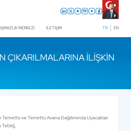
UŞMAZLIK MERKEZI
İLETIŞIM
TR
EN
 ÇIKARILMALARINA İLIŞKIN
ın Temettü ve Temettü Avansı Dağıtımında Uyacakları
ı Tebliğ,