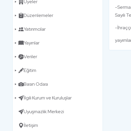
Üyeler
-Sermaye
Sayılı T
Düzenlemeler
-İhraççı
Yatırımcılar
yayımlan
Yayınlar
Veriler
Eğitim
Basın Odası
İlgili Kurum ve Kuruluşlar
Uyuşmazlık Merkezi
İletişim