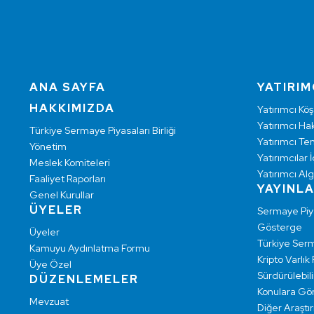
ANA SAYFA
YATIRIM
HAKKIMIZDA
Yatırımcı Köş
Yatırımcı Hak
Türkiye Sermaye Piyasaları Birliği
Yatırımcı Te
Yönetim
Yatırımcılar İ
Meslek Komiteleri
Yatırımcı Alg
Faaliyet Raporları
YAYINL
Genel Kurullar
ÜYELER
Sermaye Pi
Gösterge
Üyeler
Türkiye Ser
Kamuyu Aydınlatma Formu
Kripto Varlık
Üye Özel
Sürdürülebilir
DÜZENLEMELER
Konulara Gö
Mevzuat
Diğer Araştı