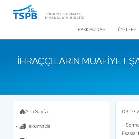
Menu
Close
HAKKIMIZDA
ÜYELER
İHRAÇÇILARIN MUAFIYET Ş
Ana Sayfa
08.03.2
– Serma
Hakkımızda
Esaslar 