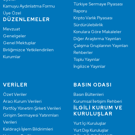
Türkiye Sermaye Piyasası
Kamuyu Aydınlatma Formu
Raporu
Üye Özel
Kripto Varlık Piyasası
DÜZENLEMELER
Sürdürülebilirlik
Mevzuat
Konulara Göre Makaleler
Genelgeler
Diğer Araştırma Yayınları
Genel Mektuplar
Çalışma Gruplarının Yayınları
Birliğimizce Yetkilendirilen
Rehberler
Kurumlar
Toplu Yayınlar
İngilizce Yayınlar
VERİLER
BASIN ODASI
Özet Veriler
Basın Bültenleri
Aracı Kurum Verileri
Kurumsal İletişim Rehberi
İLGİLİ KURUM VE
Portföy Yönetim Şirketi Verileri
KURULUŞLAR
Girişim Sermayesi Yatırımları
Verileri
Yurt İçi Kuruluşlar
Kaldıraçlı İşlem Bildirimleri
Yurt Dışı Kuruluşlar