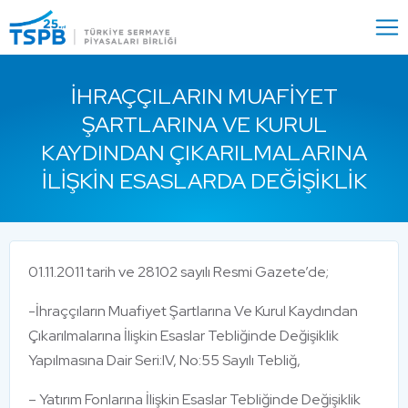
Menu
Close
İHRAÇÇILARIN MUAFIYET
ŞARTLARINA VE KURUL
KAYDINDAN ÇIKARILMALARINA
İLIŞKIN ESASLARDA DEĞIŞIKLIK
01.11.2011 tarih ve 28102 sayılı Resmi Gazete’de;
-İhraççıların Muafiyet Şartlarına Ve Kurul Kaydından
Çıkarılmalarına İlişkin Esaslar Tebliğinde Değişiklik
Yapılmasına Dair Seri:IV, No:55 Sayılı Tebliğ,
– Yatırım Fonlarına İlişkin Esaslar Tebliğinde Değişiklik