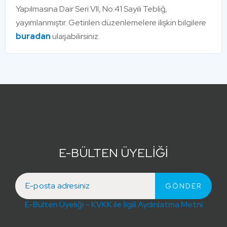
Yapılmasına Dair Seri:VII, No:41 Sayılı Tebliğ,
yayımlanmıştır. Getirilen düzenlemelere ilişkin bilgilere
buradan
ulaşabilirsiniz.
E-BÜLTEN ÜYELİĞİ
E-Bülten Üyeliği – KVKK ile İlgili Aydınlatma Metni