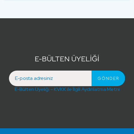
E-BÜLTEN ÜYELİĞİ
E-Bülten Üyeliği – KVKK ile İlgili Aydınlatma Metni