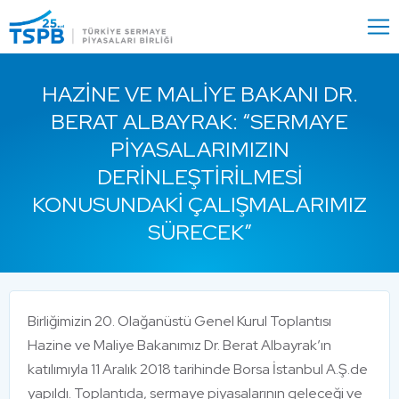
Menu
Close
HAZINE VE MALIYE BAKANI DR.
BERAT ALBAYRAK: “SERMAYE
PIYASALARIMIZIN
DERINLEŞTIRILMESI
KONUSUNDAKI ÇALIŞMALARIMIZ
SÜRECEK”
Birliğimizin 20. Olağanüstü Genel Kurul Toplantısı
Hazine ve Maliye Bakanımız Dr. Berat Albayrak’ın
katılımıyla 11 Aralık 2018 tarihinde Borsa İstanbul A.Ş.de
yapıldı. Toplantıda, sermaye piyasalarının geleceği ve