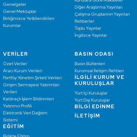
Konulara Göre Makaleler
Genelgeler
Diğer Araştırma Yayınları
Genel Mektuplar
Çalışma Gruplarının Yayınları
Birliğimizce Yetkilendirilen
Rehberler
Kurumlar
Toplu Yayınlar
İngilizce Yayınlar
VERİLER
BASIN ODASI
Özet Veriler
Basın Bültenleri
Aracı Kurum Verileri
Kurumsal İletişim Rehberi
İLGİLİ KURUM VE
Portföy Yönetim Şirketi Verileri
KURULUŞLAR
Girişim Sermayesi Yatırımları
Verileri
Yurt İçi Kuruluşlar
Kaldıraçlı İşlem Bildirimleri
Yurt Dışı Kuruluşlar
Yatırımcı Profili
BİLGİ EDİNME
Elektronik Veri Dağıtım
İLETİŞİM
Sistemi
EĞİTİM
Birlikte Eğitim