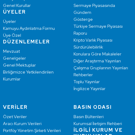
Genel Kurullar
Sermaye Piyasasında
ÜYELER
Gündem
Gösterge
Üyeler
Türkiye Sermaye Piyasası
Kamuyu Aydınlatma Formu
Raporu
Üye Özel
Kripto Varlık Piyasası
DÜZENLEMELER
Sürdürülebilirlik
Mevzuat
Konulara Göre Makaleler
Genelgeler
Diğer Araştırma Yayınları
Genel Mektuplar
Çalışma Gruplarının Yayınları
Birliğimizce Yetkilendirilen
Rehberler
Kurumlar
Toplu Yayınlar
İngilizce Yayınlar
VERİLER
BASIN ODASI
Özet Veriler
Basın Bültenleri
Aracı Kurum Verileri
Kurumsal İletişim Rehberi
İLGİLİ KURUM VE
Portföy Yönetim Şirketi Verileri