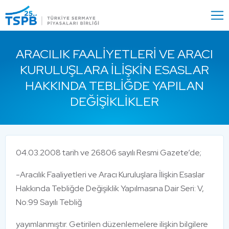
Menu
Close
ARACILIK FAALIYETLERI VE ARACI
KURULUŞLARA İLIŞKIN ESASLAR
HAKKINDA TEBLIĞDE YAPILAN
DEĞIŞIKLIKLER
04.03.2008 tarih ve 26806 sayılı Resmi Gazete’de;
-Aracılık Faaliyetleri ve Aracı Kuruluşlara İlişkin Esaslar
Hakkında Tebliğde Değişiklik Yapılmasına Dair Seri: V,
No:99 Sayılı Tebliğ
yayımlanmıştır. Getirilen düzenlemelere ilişkin bilgilere