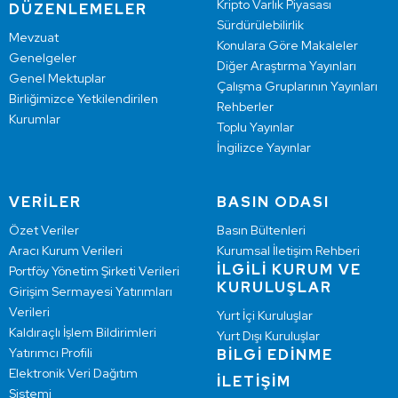
Kripto Varlık Piyasası
DÜZENLEMELER
Sürdürülebilirlik
Mevzuat
Konulara Göre Makaleler
Genelgeler
Diğer Araştırma Yayınları
Genel Mektuplar
Çalışma Gruplarının Yayınları
Birliğimizce Yetkilendirilen
Rehberler
Kurumlar
Toplu Yayınlar
İngilizce Yayınlar
VERİLER
BASIN ODASI
Özet Veriler
Basın Bültenleri
Aracı Kurum Verileri
Kurumsal İletişim Rehberi
İLGİLİ KURUM VE
Portföy Yönetim Şirketi Verileri
KURULUŞLAR
Girişim Sermayesi Yatırımları
Verileri
Yurt İçi Kuruluşlar
Kaldıraçlı İşlem Bildirimleri
Yurt Dışı Kuruluşlar
Yatırımcı Profili
BİLGİ EDİNME
Elektronik Veri Dağıtım
İLETİŞİM
Sistemi