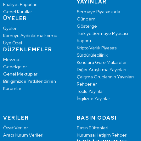
YAYINLAR
Faaliyet Raporları
Genel Kurullar
Sermaye Piyasasında
ÜYELER
Gündem
Gösterge
Üyeler
Türkiye Sermaye Piyasası
Kamuyu Aydınlatma Formu
Raporu
Üye Özel
Kripto Varlık Piyasası
DÜZENLEMELER
Sürdürülebilirlik
Mevzuat
Konulara Göre Makaleler
Genelgeler
Diğer Araştırma Yayınları
Genel Mektuplar
Çalışma Gruplarının Yayınları
Birliğimizce Yetkilendirilen
Rehberler
Kurumlar
Toplu Yayınlar
İngilizce Yayınlar
VERİLER
BASIN ODASI
Özet Veriler
Basın Bültenleri
Aracı Kurum Verileri
Kurumsal İletişim Rehberi