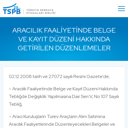
Menu
Close
ARACILIK FAALIYETINDE BELGE
VE KAYIT DÜZENI HAKKINDA
GETIRILEN DÜZENLEMELER
02.12.2008 tarih ve 27072 sayılı Resmi Gazete’de;
– Aracılık Faaliyetinde Belge ve Kayıt Düzeni Hakkında
Tebliğde Değişiklik Yapılmasına Dair Seri:V, No:107 Sayılı
Tebliğ,
– Aracı Kuruluşların Türev Araçların Alım Satımına
Aracılık Faaliyetlerinde Düzenleyecekleri Belgeler ve