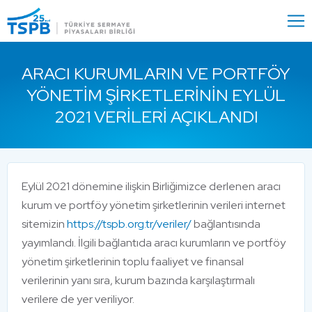
Menu
Close
ARACI KURUMLARIN VE PORTFÖY
YÖNETIM ŞIRKETLERININ EYLÜL
2021 VERILERI AÇIKLANDI
Eylül 2021 dönemine ilişkin Birliğimizce derlenen aracı
kurum ve portföy yönetim şirketlerinin verileri internet
sitemizin
https://tspb.org.tr/veriler/
bağlantısında
yayımlandı. İlgili bağlantıda aracı kurumların ve portföy
yönetim şirketlerinin toplu faaliyet ve finansal
verilerinin yanı sıra, kurum bazında karşılaştırmalı
verilere de yer veriliyor.