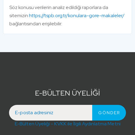
Söz konusu verilerin analiz edildiği raporlara da
sitemizin
https://tspb.org.tr/konulara-gore-makaleler/
bağlantısından erişilebilir.
E-BÜLTEN ÜYELİĞİ
E-Bülten Üyeliği – KVKK ile İlgili Aydınlatma Metni