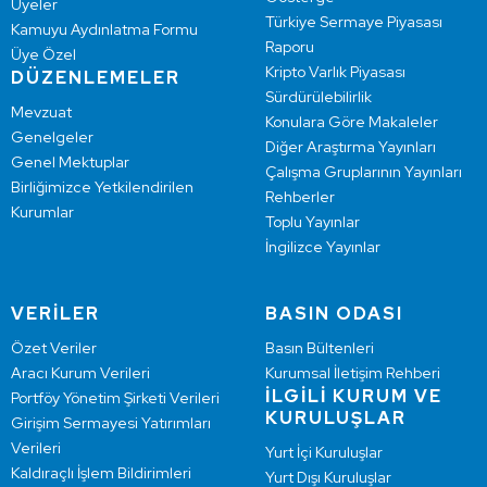
Üyeler
Türkiye Sermaye Piyasası
Kamuyu Aydınlatma Formu
Raporu
Üye Özel
Kripto Varlık Piyasası
DÜZENLEMELER
Sürdürülebilirlik
Mevzuat
Konulara Göre Makaleler
Genelgeler
Diğer Araştırma Yayınları
Genel Mektuplar
Çalışma Gruplarının Yayınları
Birliğimizce Yetkilendirilen
Rehberler
Kurumlar
Toplu Yayınlar
İngilizce Yayınlar
VERİLER
BASIN ODASI
Özet Veriler
Basın Bültenleri
Aracı Kurum Verileri
Kurumsal İletişim Rehberi
İLGİLİ KURUM VE
Portföy Yönetim Şirketi Verileri
KURULUŞLAR
Girişim Sermayesi Yatırımları
Verileri
Yurt İçi Kuruluşlar
Kaldıraçlı İşlem Bildirimleri
Yurt Dışı Kuruluşlar