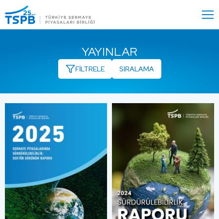
Menu
Close
YAYINLAR
FİLTRELE