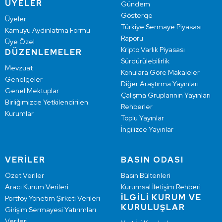
ÜYELER
Gündem
Gösterge
Üyeler
Türkiye Sermaye Piyasası
Kamuyu Aydınlatma Formu
Raporu
Üye Özel
Kripto Varlık Piyasası
DÜZENLEMELER
Sürdürülebilirlik
Mevzuat
Konulara Göre Makaleler
Genelgeler
Diğer Araştırma Yayınları
Genel Mektuplar
Çalışma Gruplarının Yayınları
Birliğimizce Yetkilendirilen
Rehberler
Kurumlar
Toplu Yayınlar
İngilizce Yayınlar
VERİLER
BASIN ODASI
Özet Veriler
Basın Bültenleri
Aracı Kurum Verileri
Kurumsal İletişim Rehberi
İLGİLİ KURUM VE
Portföy Yönetim Şirketi Verileri
KURULUŞLAR
Girişim Sermayesi Yatırımları
Verileri