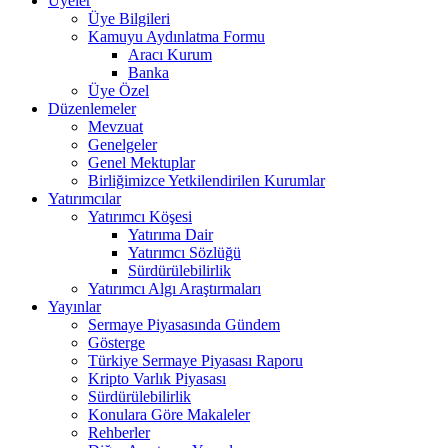
Üyeler
Üye Bilgileri
Kamuyu Aydınlatma Formu
Aracı Kurum
Banka
Üye Özel
Düzenlemeler
Mevzuat
Genelgeler
Genel Mektuplar
Birliğimizce Yetkilendirilen Kurumlar
Yatırımcılar
Yatırımcı Köşesi
Yatırıma Dair
Yatırımcı Sözlüğü
Sürdürülebilirlik
Yatırımcı Algı Araştırmaları
Yayınlar
Sermaye Piyasasında Gündem
Gösterge
Türkiye Sermaye Piyasası Raporu
Kripto Varlık Piyasası
Sürdürülebilirlik
Konulara Göre Makaleler
Rehberler