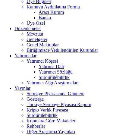
Üye Bilgileri
Kamuyu Aydınlatma Formu
Aracı Kurum
Banka
Üye Özel
Düzenlemeler
Mevzuat
Genelgeler
Genel Mektuplar
Birliğimizce Yetkilendirilen Kurumlar
Yatırımcılar
Yatırımcı Köşesi
Yatırıma Dair
Yatırımcı Sözlüğü
Sürdürülebilirlik
Yatırımcı Algı Araştırmaları
Yayınlar
Sermaye Piyasasında Gündem
Gösterge
Türkiye Sermaye Piyasası Raporu
Kripto Varlık Piyasası
Sürdürülebilirlik
Konulara Göre Makaleler
Rehberler
Diğer Araştırma Yayınları