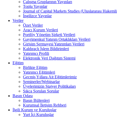
Çalışma Gruplarının Yayınları
Toplu Yayınlar
Journal of Capital Markets Studies (Uluslararası Hakemli
İngilizce Yayınlar
Veriler
Özet Veriler
Aracı Kurum Verileri
Portföy Yönetim Şirketi Verileri
Gayrimenkul Yatırım Ortaklıkları Verileri
Girişim Sermayesi Yatırımları Verileri
Kaldıraçlı İşlem Bildirimleri
Yatırımcı Profili
Elektronik Veri Dağıtım Sistemi
Eğitim
Birlikte Eğitim
Yatırımcı Eğitimleri
Geçmiş Yıllara Ait Eğitimlerimiz
Seminerler/Webinarlar
Üyelerimizin Stajyer Politikaları
Sıkça Sorulan Sorular
Basın Odası
Basın Bültenleri
Kurumsal İletişim Rehberi
İlgili Kurum ve Kuruluşlar
Yurt İçi Kuruluşlar