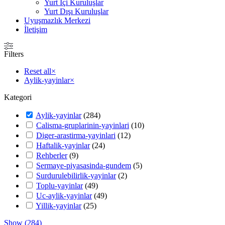
Yurt İçi Kuruluşlar
Yurt Dışı Kuruluşlar
Uyuşmazlık Merkezi
İletişim
Filters
Reset all
×
Aylik-yayinlar
×
Kategori
Aylik-yayinlar
(
284
)
Calisma-gruplarinin-yayinlari
(
10
)
Diger-arastirma-yayinlari
(
12
)
Haftalik-yayinlar
(
24
)
Rehberler
(
9
)
Sermaye-piyasasinda-gundem
(
5
)
Surdurulebilirlik-yayinlar
(
2
)
Toplu-yayinlar
(
49
)
Uc-aylik-yayinlar
(
49
)
Yillik-yayinlar
(
25
)
Show
(
284
)