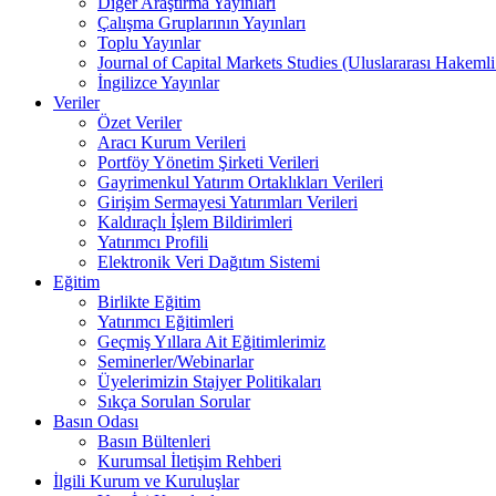
Diğer Araştırma Yayınları
Çalışma Gruplarının Yayınları
Toplu Yayınlar
Journal of Capital Markets Studies (Uluslararası Hakemli
İngilizce Yayınlar
Veriler
Özet Veriler
Aracı Kurum Verileri
Portföy Yönetim Şirketi Verileri
Gayrimenkul Yatırım Ortaklıkları Verileri
Girişim Sermayesi Yatırımları Verileri
Kaldıraçlı İşlem Bildirimleri
Yatırımcı Profili
Elektronik Veri Dağıtım Sistemi
Eğitim
Birlikte Eğitim
Yatırımcı Eğitimleri
Geçmiş Yıllara Ait Eğitimlerimiz
Seminerler/Webinarlar
Üyelerimizin Stajyer Politikaları
Sıkça Sorulan Sorular
Basın Odası
Basın Bültenleri
Kurumsal İletişim Rehberi
İlgili Kurum ve Kuruluşlar