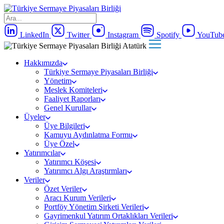
LinkedIn
Twitter
Instagram
Spotify
YouTub
Hakkımızda
Türkiye Sermaye Piyasaları Birliği
Yönetim
Meslek Komiteleri
Faaliyet Raporları
Genel Kurullar
Üyeler
Üye Bilgileri
Kamuyu Aydınlatma Formu
Üye Özel
Yatırımcılar
Yatırımcı Köşesi
Yatırımcı Algı Araştırmları
Veriler
Özet Veriler
Aracı Kurum Verileri
Portföy Yönetim Şirketi Verileri
Gayrimenkul Yatırım Ortaklıkları Verileri