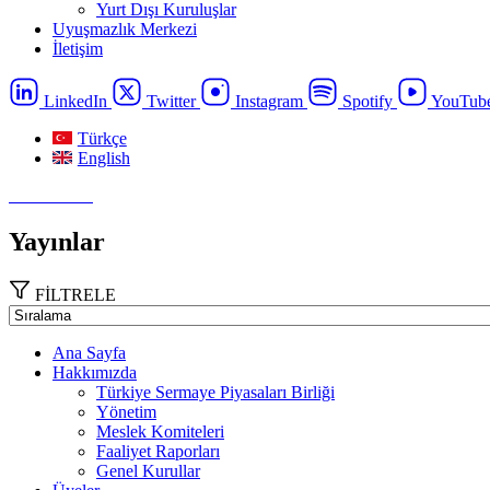
Yurt Dışı Kuruluşlar
Uyuşmazlık Merkezi
İletişim
LinkedIn
Twitter
Instagram
Spotify
YouTub
Türkçe
English
Menu Close
Yayınlar
FİLTRELE
Ana Sayfa
Hakkımızda
Türkiye Sermaye Piyasaları Birliği
Yönetim
Meslek Komiteleri
Faaliyet Raporları
Genel Kurullar