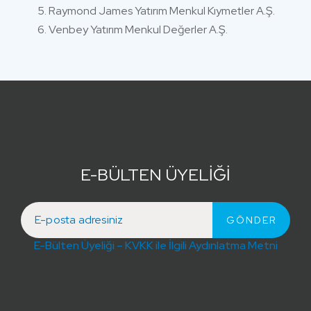
Raymond James Yatırım Menkul Kıymetler A.Ş.
Venbey Yatırım Menkul Değerler A.Ş.
E-BÜLTEN ÜYELİĞİ
E-Bülten Üyeliği – KVKK ile İlgili Aydınlatma Metni