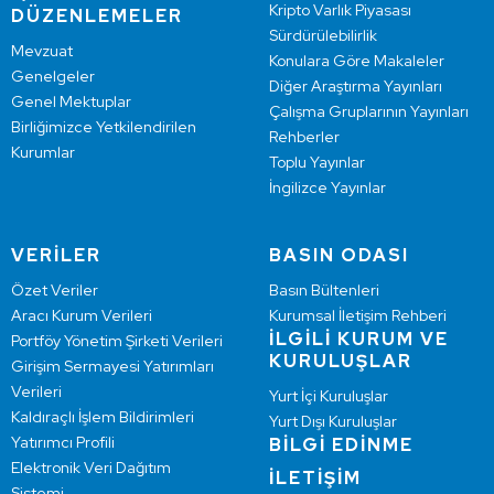
Kripto Varlık Piyasası
DÜZENLEMELER
Sürdürülebilirlik
Mevzuat
Konulara Göre Makaleler
Genelgeler
Diğer Araştırma Yayınları
Genel Mektuplar
Çalışma Gruplarının Yayınları
Birliğimizce Yetkilendirilen
Rehberler
Kurumlar
Toplu Yayınlar
İngilizce Yayınlar
VERİLER
BASIN ODASI
Özet Veriler
Basın Bültenleri
Aracı Kurum Verileri
Kurumsal İletişim Rehberi
İLGİLİ KURUM VE
Portföy Yönetim Şirketi Verileri
KURULUŞLAR
Girişim Sermayesi Yatırımları
Verileri
Yurt İçi Kuruluşlar
Kaldıraçlı İşlem Bildirimleri
Yurt Dışı Kuruluşlar
Yatırımcı Profili
BİLGİ EDİNME
Elektronik Veri Dağıtım
İLETİŞİM
Sistemi